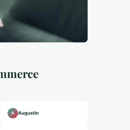
commerce
Augustin
A