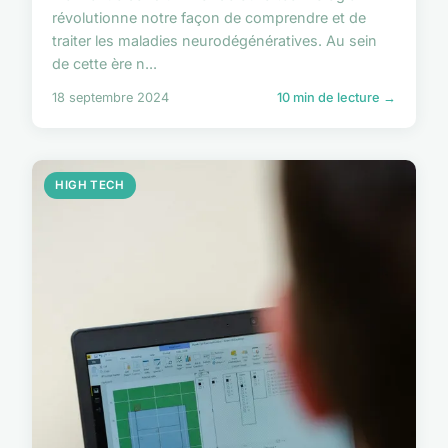
révolutionne notre façon de comprendre et de
traiter les maladies neurodégénératives. Au sein
de cette ère n...
18 septembre 2024
10 min de lecture →
HIGH TECH